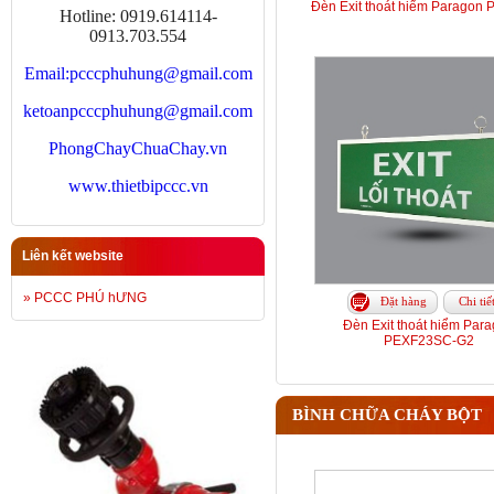
Đèn Exit thoát hiểm Paragon
Hotline: 0919.614114-
0913.703.554
Email:
pcccphuhung@gmail.com
ketoanpcccphuhung@gmail.com
PhongChayChuaChay.vn
www.thietbipccc.vn
Liên kết website
» PCCC PHÚ hƯNG
Đặt hàng
Chi tiế
Đèn Exit thoát hiểm Par
PEXF23SC-G2
BÌNH CHỮA CHÁY BỘT