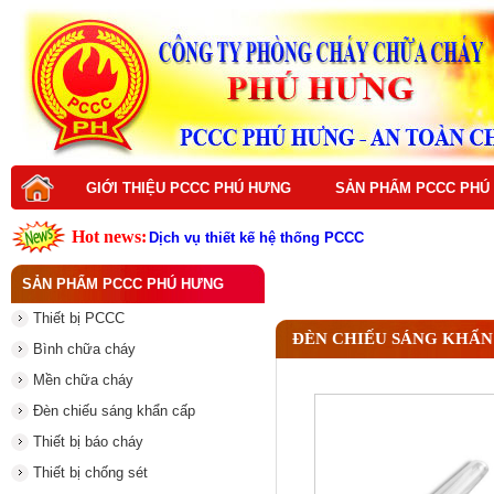
GIỚI THIỆU PCCC PHÚ HƯNG
SẢN PHẨM PCCC PHÚ
Hot news:
Dịch vụ thiết kế hệ thống PCCC
Dịch vụ bảo trì hệ thống PCCC
Dịch vụ thi công hệ thống PCCC
SẢN PHẨM PCCC PHÚ HƯNG
Dịch vụ sửa chữa hệ thống PCCC
Dịch vụ nạp sạc bình chữa cháy
Thiết bị PCCC
Đám Cháy Lớn Trên Đường Nguyễn Hoàng Từ Li
ĐÈN CHIẾU SÁNG KHẨN
Thiết bị PCCC là gì ? Vai trò quan trọng trong p
Bình chữa cháy
Thiết Bị PCCC Là Gì? Vai Trò Và Tầm Quan Trọng
Top thiết bị PCCC cần có cho mọi công trình hiện
Mền chữa cháy
Vì sao nên đầu tư thiết bị PCCC chất lượng cao
Đèn chiếu sáng khẩn cấp
Thiết bị báo cháy
Thiết bị chống sét