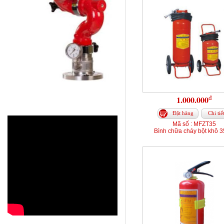
đ
1.000.000
Đặt hàng
Chi tiế
Mã số : MFZT35
Bình chữa cháy bột khô 3