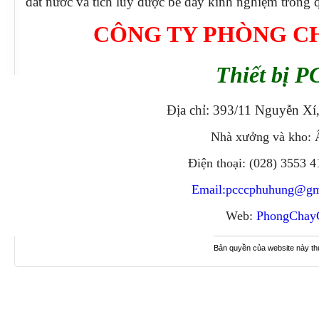
đất nước và tích lũy được bề dày kinh nghiệm trong q
CÔNG TY PHÒNG C
Thiết bị P
Địa chỉ: 393/11 Nguyễn Xí
Nhà xưởng và kho: 
Điện thoại: (028) 3553 
Email:
pcccphuhung@gm
Web:
PhongChay
Bản quyền của website này t