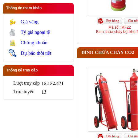
Thông tin tham khảo
Đặt hàng
Chi tiế
Giá vàng
Mã số : MFZ2
Tỷ giá ngoại tệ
Bình chữa cháy bột khô 
Chứng khoán
BÌNH CHỮA CHÁY CO2
Dự báo thời tiết
Thống kê truy cập
15.152.471
Lượt truy cập
13
Trực tuyến
Đặt hàng
Chi tiế