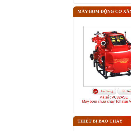
MÁY BƠM ĐỘNG CƠ XĂ
Đặt hàng
Chi tiế
Mã số : VC82ASE
Máy bơm chữa cháy Tohatsu
THIẾT BỊ BÁO CHÁY