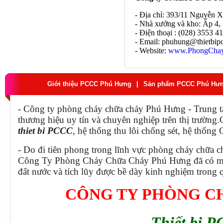
- Địa chỉ: 393/11 Nguyễn 
- Nhà xưởng và kho: Ấp 4,
- Điện thoại : (028) 3553 4
- Email: phuhung@thietbi
- Website:
www.PhongChay
Giới thiệu PCCC Phú Hưng
|
Sản phẩm PCCC Phú Hư
- Công ty phòng cháy chữa cháy Phú Hưng - Trung t
thương hiệu uy tín và chuyên nghiệp trên thị trườn
thiet bi PCCC
, hệ thống thu lôi chống sét, hệ thống
- Do đi tiên phong trong lĩnh vực phòng cháy chữa c
Công Ty Phòng Cháy Chữa Cháy Phú Hưng đã có mộ
đất nước và tích lũy được bề dày kinh nghiệm trong q
CÔNG TY PHÒNG C
Thiết bị P