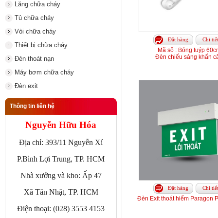
Lăng chữa cháy
Tủ chữa cháy
Vòi chữa cháy
Đặt hàng
Chi tiế
Thiết bị chữa cháy
Mã số : Bóng tuýp 60c
Đèn chiếu sáng khẩn c
Đèn thoát nạn
Máy bơm chữa cháy
Đèn exit
Thông tin liên hệ
Nguyễn Hữu Hóa
Địa chỉ: 393/11 Nguyễn Xí
P.Bình Lợi Trung, TP. HCM
Nhà xưởng và kho: Ấp 47
Đặt hàng
Chi tiế
Xã Tân Nhật, TP. HCM
Đèn Exit thoát hiểm Paragon
Điện thoại: (028) 3553 4153