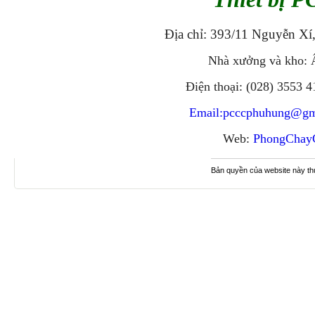
Địa chỉ: 393/11 Nguyễn Xí
Nhà xưởng và kho: 
Điện thoại: (028) 3553 
Email:
pcccphuhung@gm
Web:
PhongChay
Bản quyền của website này t