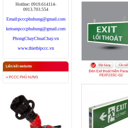
Hotline: 0919.614114-
0913.703.554
Email:
pcccphuhung@gmail.com
ketoanpcccphuhung@gmail.com
PhongChayChuaChay.vn
www.thietbipccc.vn
Đặt hàng
Chi tiế
Liên kết website
Đèn Exit thoát hiểm Par
PEXF23SC-G2
» PCCC PHÚ hƯNG