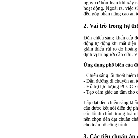
nguy cơ hỗn loạn khi xảy r
hoạt động. Ngoài ra, việc s
đều góp phần nâng cao an to
2. Vai trò trong hệ t
Đèn chiếu sáng khẩn cấp đó
động tự động khi mất điện 
giảm thiểu rủi ro do hoản
định vị trí người cần cứu. V
Ứng dụng phổ biến của đè
- Chiếu sáng lối thoát hiểm 
- Dẫn đường di chuyển an t
- Hỗ trợ lực lượng PCCC xác
- Tạo cảm giác an tâm cho 
Lắp đặt đèn chiếu sáng khẩ
cần được kết nối điện dự ph
các lối đi chính trong toà 
nên chọn đèn đạt chuẩn chấ
cho toàn bộ công trình.
3. Các tiêu chuẩn áp 