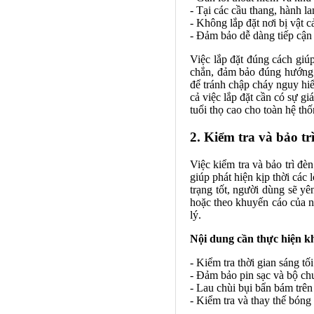
- Tại các cầu thang, hành la
- Không lắp đặt nơi bị vật c
- Đảm bảo dễ dàng tiếp cận k
Việc lắp đặt đúng cách giú
chắn, đảm bảo đúng hướng c
để tránh chập cháy nguy hiể
cả việc lắp đặt cần có sự g
tuổi thọ cao cho toàn hệ th
2. Kiểm tra và bảo tr
Việc kiểm tra và bảo trì đè
giúp phát hiện kịp thời các
trạng tốt, người dùng sẽ y
hoặc theo khuyến cáo của nh
lý.
Nội dung cần thực hiện kh
- Kiểm tra thời gian sáng tố
- Đảm bảo pin sạc và bộ c
- Lau chùi bụi bẩn bám trên
- Kiểm tra và thay thế bóng