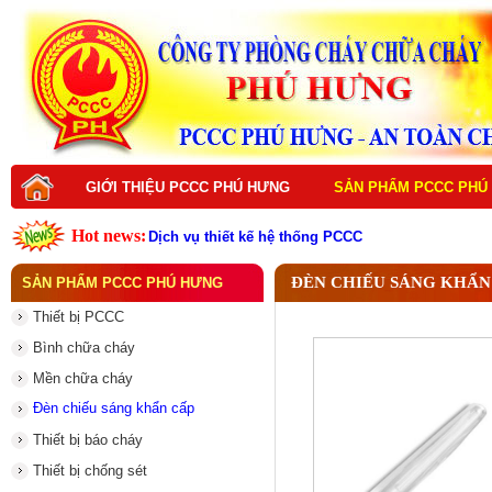
GIỚI THIỆU PCCC PHÚ HƯNG
SẢN PHẨM PCCC PHÚ
Hot news:
Dịch vụ thiết kế hệ thống PCCC
Dịch vụ bảo trì hệ thống PCCC
Dịch vụ thi công hệ thống PCCC
ĐÈN CHIẾU SÁNG KHẨN
SẢN PHẨM PCCC PHÚ HƯNG
Dịch vụ sửa chữa hệ thống PCCC
Dịch vụ nạp sạc bình chữa cháy
Thiết bị PCCC
Đám Cháy Lớn Trên Đường Nguyễn Hoàng Từ Li
Thiết bị PCCC là gì ? Vai trò quan trọng trong p
Bình chữa cháy
Thiết Bị PCCC Là Gì? Vai Trò Và Tầm Quan Trọng
Top thiết bị PCCC cần có cho mọi công trình hiện
Mền chữa cháy
Vì sao nên đầu tư thiết bị PCCC chất lượng cao
Đèn chiếu sáng khẩn cấp
Thiết bị báo cháy
Thiết bị chống sét