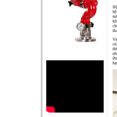
Hệ
hệ
nư
kh
ch
đa
Vi
cũ
đư
nh
ứn
hạ