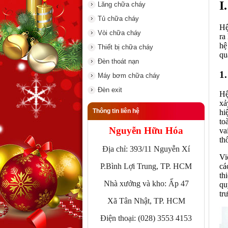
I
Lăng chữa cháy
Tủ chữa cháy
Hệ
Vòi chữa cháy
ra
hệ
Thiết bị chữa cháy
qu
Đèn thoát nạn
1
Máy bơm chữa cháy
Đèn exit
Hệ
xả
Thông tin liên hệ
hi
to
Nguyễn Hữu Hóa
va
th
Địa chỉ: 393/11 Nguyễn Xí
Vi
P.Bình Lợi Trung, TP. HCM
cá
th
Nhà xưởng và kho: Ấp 47
qu
tr
Xã Tân Nhật, TP. HCM
Điện thoại: (028) 3553 4153