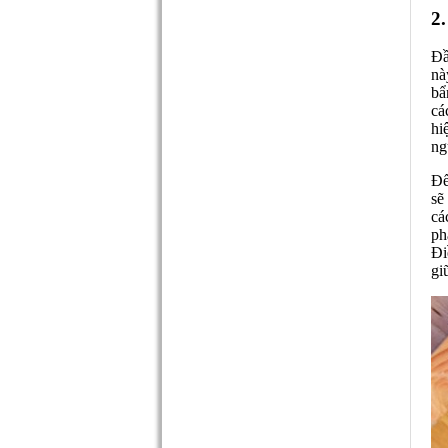
2
Đầ
nà
bẩ
cá
hi
ng
Để
sẽ
cá
ph
Đi
gi