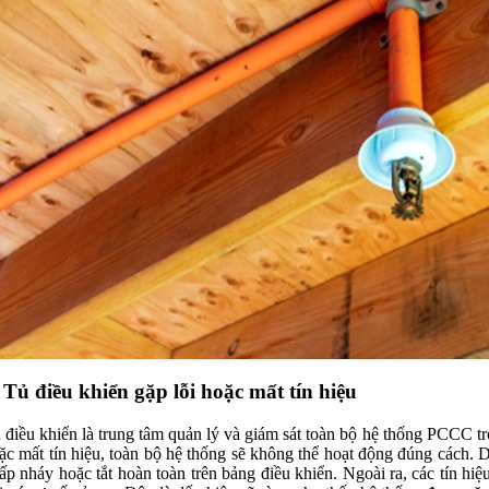
 Tủ điều khiển gặp lỗi hoặc mất tín hiệu
 điều khiển là trung tâm quản lý và giám sát toàn bộ hệ thống PCCC tro
ặc mất tín hiệu, toàn bộ hệ thống sẽ không thể hoạt động đúng cách. D
ấp nháy hoặc tắt hoàn toàn trên bảng điều khiển. Ngoài ra, các tín hi