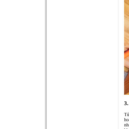
3.
Tủ
ho
nh