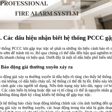
I. Các dấu hiệu nhận biết hệ thống PCCC gặ
 thống PCCC khi gặp trục trặc sẽ phát ra những tín hiệu cảnh báo rõ
ện sớm để tránh rủi ro. Bỏ qua chúng có thể dẫn đến hậu quả nghiêm tr
ữa nhanh chóng và hiệu quả. Dưới đây là một số dấu hiệu phổ biến nhấ
. Báo động giả thường xuyên xảy ra
o động giả xảy ra thường xuyên là dấu hiệu rõ ràng cho thấy hệ thố
n mà không có dấu hiệu cháy nổ, hệ thống có thể đã bị lỗi. Điều này k
 cảnh giác của người sử dụng. Nếu tình trạng này kéo dài, nguy cơ b
. Các cảm biến bị hỏng hoặc đặt sai vị trí cũng có thể là nguyên nhân 
ì không đúng định kỳ cũng khiến hệ thống dễ gặp trục trặc.
t hệ thống báo cháy hoạt động không chính xác còn ảnh hưởng đến quá
ng giả xảy ra thường xuyên, các hoạt động trong tòa nhà bị gián đoạn