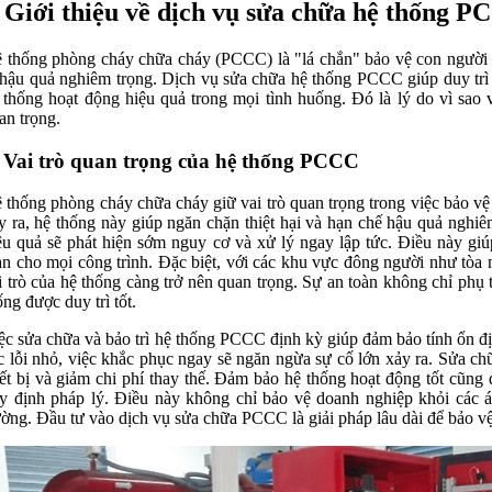
. Giới thiệu về dịch vụ sửa chữa hệ thống 
 thống phòng cháy chữa cháy (PCCC) là "lá chắn" bảo vệ con người và
 hậu quả nghiêm trọng. Dịch vụ
sửa chữa hệ thống PCCC
giúp duy trì
 thống hoạt động hiệu quả trong mọi tình huống. Đó là lý do vì sao 
an trọng.
. Vai trò quan trọng của hệ thống PCCC
 thống phòng cháy chữa cháy giữ vai trò quan trọng trong việc bảo vệ 
y ra, hệ thống này giúp ngăn chặn thiệt hại và hạn chế hậu quả ngh
ệu quả sẽ phát hiện sớm nguy cơ và xử lý ngay lập tức. Điều này giú
àn cho mọi công trình. Đặc biệt, với các khu vực đông người như tòa
i trò của hệ thống càng trở nên quan trọng. Sự an toàn không chỉ ph
ống được duy trì tốt.
ệc sửa chữa và bảo trì hệ thống PCCC định kỳ giúp đảm bảo tính ổn đị
c lỗi nhỏ, việc khắc phục ngay sẽ ngăn ngừa sự cố lớn xảy ra. Sửa chữ
iết bị và giảm chi phí thay thế. Đảm bảo hệ thống hoạt động tốt cũng 
y định pháp lý. Điều này không chỉ bảo vệ doanh nghiệp khỏi các á
ường. Đầu tư vào dịch vụ sửa chữa PCCC là giải pháp lâu dài để bảo vệ