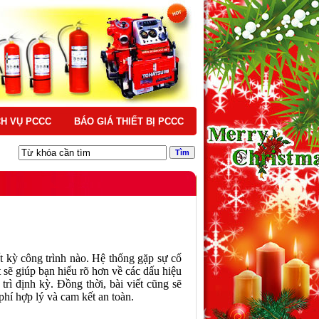
CH VỤ PCCC
BÁO GIÁ THIẾT BỊ PCCC
t kỳ công trình nào. Hệ thống gặp sự cố
 sẽ giúp bạn hiểu rõ hơn về các dấu hiệu
 trì định kỳ. Đồng thời, bài viết cũng sẽ
hí hợp lý và cam kết an toàn.