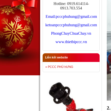
Hotline: 0919.614114-
0913.703.554
Email:
pcccphuhung@gmail.com
ketoanpcccphuhung@gmail.com
PhongChayChuaChay.vn
www.thietbipccc.vn
Liên kết website
» PCCC PHÚ hƯNG
2