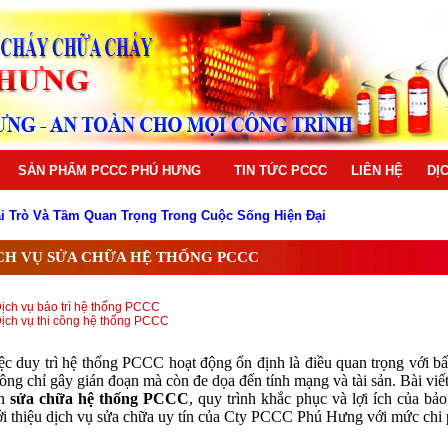
SẢN PHẨM PCCC PHÚ HƯNG
TIN TỨC PCCC
LIÊN HỆ
DỊ
ai Trò Và Tầm Quan Trọng Trong Cuộc Sống Hiện Đại
ó cho mọi công trình hiện nay
 bị PCCC chất lượng cao
CH VỤ SỬA CHỮA HỆ THỐNG PCCC
ng PCCC
g PCCC
ống PCCC
Dịch vụ bảo trì hệ thống PCCC
hống PCCC
Dịch vụ thi công hệ thống PCCC
hữa cháy
ờng Nguyễn Hoàng Từ Liêm
ai trò quan trọng trong phòng cháy chữa cháy
ệc duy trì hệ thống PCCC hoạt động ổn định là điều quan trọng với bấ
ông chỉ gây gián đoạn mà còn đe dọa đến tính mạng và tài sản. Bài viết
ần
sửa chữa hệ thống PCCC
, quy trình khắc phục và lợi ích của bảo
ới thiệu dịch vụ sửa chữa uy tín của Cty PCCC Phú Hưng với mức chi p