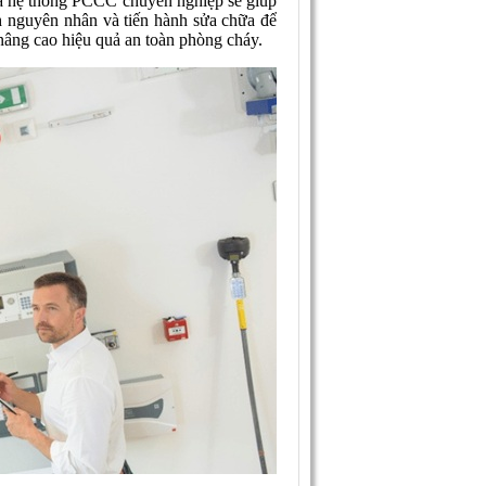
a hệ thống PCCC
chuyên nghiệp sẽ giúp
h nguyên nhân và tiến hành sửa chữa để
 nâng cao hiệu quả an toàn phòng cháy.