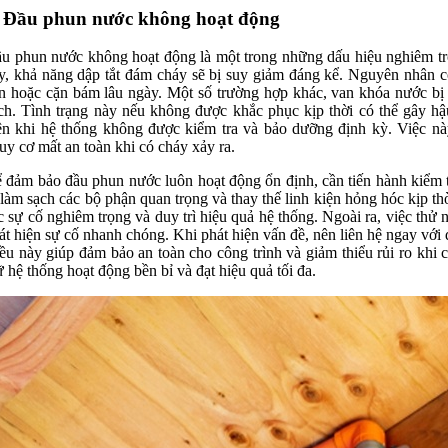
. Đầu phun nước không hoạt động
u phun nước không hoạt động là một trong những dấu hiệu nghiêm t
y, khả năng dập tắt đám cháy sẽ bị suy giảm đáng kể. Nguyên nhân có
n hoặc cặn bám lâu ngày. Một số trường hợp khác, van khóa nước b
ch. Tình trạng này nếu không được khắc phục kịp thời có thể gây h
ện khi hệ thống không được kiểm tra và bảo dưỡng định kỳ. Việc nà
uy cơ mất an toàn khi có cháy xảy ra.
 đảm bảo đầu phun nước luôn hoạt động ổn định, cần tiến hành kiểm t
 làm sạch các bộ phận quan trọng và thay thế linh kiện hỏng hóc kịp th
c sự cố nghiêm trọng và duy trì hiệu quả hệ thống. Ngoài ra, việc thử
át hiện sự cố nhanh chóng. Khi phát hiện vấn đề, nên liên hệ ngay với
ều này giúp đảm bảo an toàn cho công trình và giảm thiểu rủi ro khi c
ữ hệ thống hoạt động bền bỉ và đạt hiệu quả tối đa.