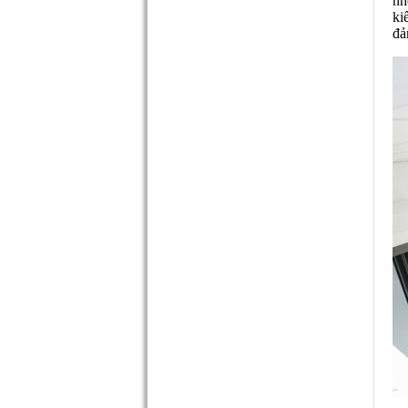
nh
ki
đả