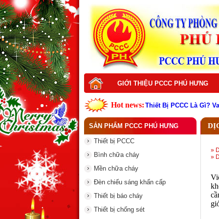
GIỚI THIỆU PCCC PHÚ HƯNG
Hot news:
Thiết Bị PCCC Là Gì? V
Top thiết bị PCCC cần c
Vì sao nên đầu tư thiết
DỊ
SẢN PHẨM PCCC PHÚ HƯNG
Dịch vụ thiết kế hệ thố
Dịch vụ bảo trì hệ thốn
Thiết bị PCCC
Dịch vụ thi công hệ th
» 
Dịch vụ sửa chữa hệ t
Bình chữa cháy
» 
Dịch vụ nạp sạc bình c
Đám Cháy Lớn Trên Đư
Mền chữa cháy
Thiết bị PCCC là gì ? V
Vi
Đèn chiếu sáng khẩn cấp
kh
c
Thiết bị báo cháy
gi
Thiết bị chống sét