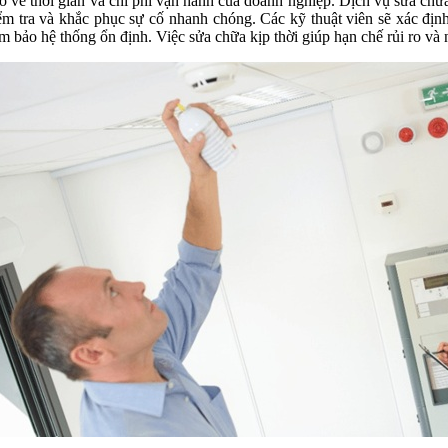
ỏ về thời gian và chi phí vận hành của doanh nghiệp. Dịch vụ
sửa chữ
ểm tra và khắc phục sự cố nhanh chóng. Các kỹ thuật viên sẽ xác địn
m bảo hệ thống ổn định. Việc sửa chữa kịp thời giúp hạn chế rủi ro và