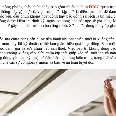
 thống phòng cháy chữa cháy bao gồm nhiều
thiết bị PCCC
quan trọn
 thống này gặp sự cố, việc sửa chữa kịp thời là điều cần thiết để đả
ớc yếu, đầu phun không hoạt động hay báo động sai lệch là tín hiệu c
ông được kiểm tra định kỳ, nguy cơ hỏng hóc bất ngờ sẽ gia tăng. 
uẩn sẽ gây ra nhiều rủi ro cho công trình. Sửa chữa đúng lúc giúp giảm 
.
ệc sửa chữa cũng cần được tiến hành khi phát hiện thiết bị xuống cấp 
, mòn hay lỗi kỹ thuật có thể làm giảm hiệu quả hoạt động. Sau mỗi 
ợc đánh giá và sửa chữa nếu cần thiết. Việc bảo trì không đúng cá
anh chóng xuống cấp. Sửa chữa kịp thời giúp kéo dài tuổi thọ và nâ
g đúng yêu cầu kỹ thuật sẽ đảm bảo hệ thống luôn trong trạng thái sẵn
n chế các sự cố ngoài ý muốn và bảo vệ an toàn tuyệt đối.