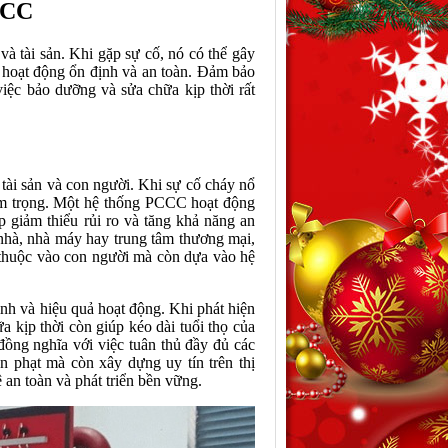
PCCC
 tài sản. Khi gặp sự cố, nó có thể gây
 hoạt động ổn định và an toàn. Đảm bảo
việc bảo dưỡng và sửa chữa kịp thời rất
tài sản và con người. Khi sự cố cháy nổ
iêm trọng. Một hệ thống PCCC hoạt động
p giảm thiểu rủi ro và tăng khả năng an
 nhà, nhà máy hay trung tâm thương mại,
ụ thuộc vào con người mà còn dựa vào hệ
nh và hiệu quả hoạt động. Khi phát hiện
a kịp thời còn giúp kéo dài tuổi thọ của
đồng nghĩa với việc tuân thủ đầy đủ các
n phạt mà còn xây dựng uy tín trên thị
 an toàn và phát triển bền vững.