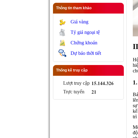
Thông tin tham khảo
Giá vàng
Tỷ giá ngoại tệ
Chứng khoán
I
Dự báo thời tiết
Hệ
hi
ch
Thống kê truy cập
1
15.144.326
Lượt truy cập
21
Trực tuyến
Bá
lê
sự
kể
tr
Mộ
độ