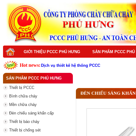
GIỚI THIỆU PCCC PHÚ HƯNG
SẢN PHẨM PCCC PHÚ
Hot news:
Dịch vụ thiết kế hệ thống PCCC
Dịch vụ bảo trì hệ thống PCCC
Dịch vụ thi công hệ thống PCCC
SẢN PHẨM PCCC PHÚ HƯNG
Dịch vụ sửa chữa hệ thống PCCC
Dịch vụ nạp sạc bình chữa cháy
Thiết bị PCCC
Đám Cháy Lớn Trên Đường Nguyễn Hoàng Từ Li
ĐÈN CHIẾU SÁNG KHẨN
Thiết bị PCCC là gì ? Vai trò quan trọng trong p
Bình chữa cháy
Thiết Bị PCCC Là Gì? Vai Trò Và Tầm Quan Trọng
Top thiết bị PCCC cần có cho mọi công trình hiện
Mền chữa cháy
Vì sao nên đầu tư thiết bị PCCC chất lượng cao
Đèn chiếu sáng khẩn cấp
Thiết bị báo cháy
Thiết bị chống sét