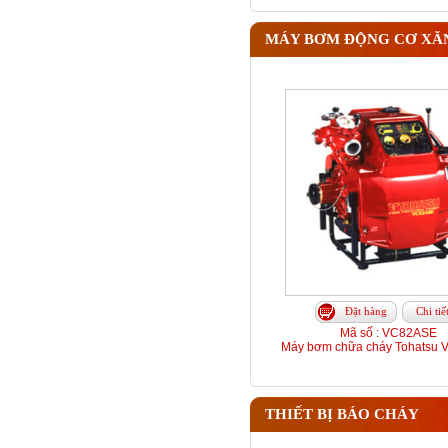
MÁY BƠM ĐỘNG CƠ XĂ
Đặt hàng
Chi tiế
Mã số : VC82ASE
Máy bơm chữa cháy Tohatsu
THIẾT BỊ BÁO CHÁY