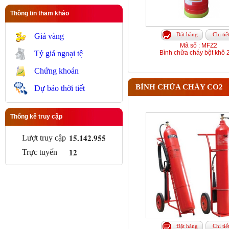
Thông tin tham khảo
Đặt hàng
Chi tiế
Giá vàng
Mã số : MFZ2
Tỷ giá ngoại tệ
Bình chữa cháy bột khô 
Chứng khoán
BÌNH CHỮA CHÁY CO2
Dự báo thời tiết
Thống kê truy cập
15.142.955
Lượt truy cập
12
Trực tuyến
Đặt hàng
Chi tiế