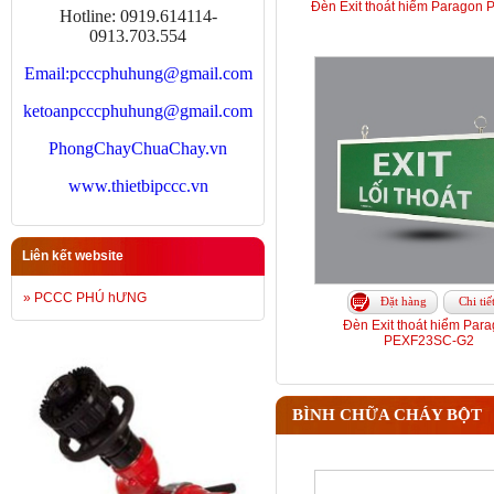
Đèn Exit thoát hiểm Paragon
Hotline: 0919.614114-
0913.703.554
Email:
pcccphuhung@gmail.com
ketoanpcccphuhung@gmail.com
PhongChayChuaChay.vn
www.thietbipccc.vn
Liên kết website
» PCCC PHÚ hƯNG
Đặt hàng
Chi tiế
Đèn Exit thoát hiểm Par
PEXF23SC-G2
BÌNH CHỮA CHÁY BỘT