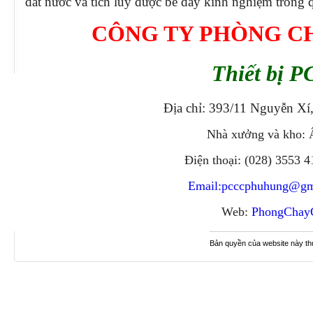
đất nước và tích lũy được bề dày kinh nghiệm trong q
CÔNG TY PHÒNG C
Thiết bị P
Địa chỉ: 393/11 Nguyễn Xí
Nhà xưởng và kho: 
Điện thoại: (028) 3553 
Email:
pcccphuhung@gm
Web:
PhongChay
Bản quyền của website này t