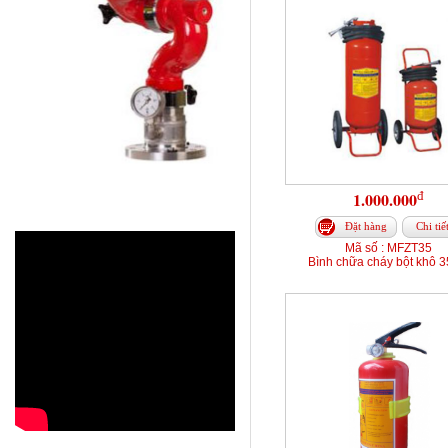
đ
1.000.000
Đặt hàng
Chi tiế
Mã số : MFZT35
Bình chữa cháy bột khô 3