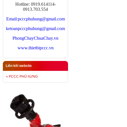
Hotline: 0919.614114-
0913.703.554
Email:
pcccphuhung@gmail.com
ketoanpcccphuhung@gmail.com
PhongChayChuaChay.vn
www.thietbipccc.vn
Liên kết website
» PCCC PHÚ hƯNG