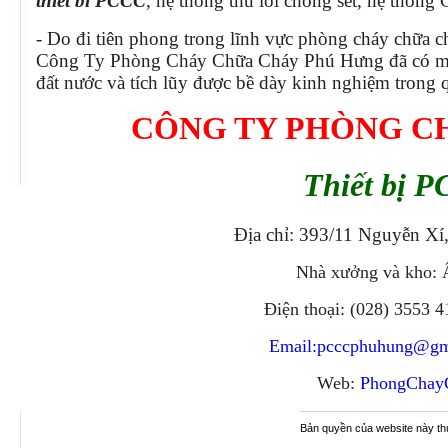
thiet bi PCCC
, hệ thống thu lôi chống sét, hệ thống
- Do đi tiên phong trong lĩnh vực phòng cháy chữa c
Công Ty Phòng Cháy Chữa Cháy Phú Hưng đã có mộ
đất nước và tích lũy được bề dày kinh nghiệm trong q
CÔNG TY PHÒNG C
Thiết bị P
Địa chỉ: 393/11 Nguyễn Xí
Nhà xưởng và kho: 
Điện thoại: (028) 3553 
Email:
pcccphuhung@gm
Web:
PhongChay
Bản quyền của website này t