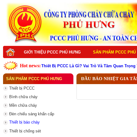
GIỚI THIỆU PCCC PHÚ HƯNG
SẢN PHẨM PCCC PHÚ
Hot news:
Thiết Bị PCCC Là Gì? Vai Trò Và Tầm Quan Trọng
Top thiết bị PCCC cần có cho mọi công trình hiện
Vì sao nên đầu tư thiết bị PCCC chất lượng cao
ĐẦU BÁO NHIỆT GIA T
SẢN PHẨM PCCC PHÚ HƯNG
Dịch vụ thiết kế hệ thống PCCC
Dịch vụ bảo trì hệ thống PCCC
Thiết bị PCCC
Dịch vụ thi công hệ thống PCCC
Dịch vụ sửa chữa hệ thống PCCC
Bình chữa cháy
Dịch vụ nạp sạc bình chữa cháy
Đám Cháy Lớn Trên Đường Nguyễn Hoàng Từ Li
Mền chữa cháy
Thiết bị PCCC là gì ? Vai trò quan trọng trong p
Đèn chiếu sáng khẩn cấp
Thiết bị báo cháy
Thiết bị chống sét