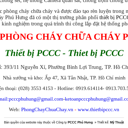
i chống sét, hệ thống Camera quan sát, chống trộm chống đ
vực phòng cháy chữa cháy và được đào tạo rèn luyện trong
 Phú Hưng đã có một thị trường phân phối
thiết bị PCC
y kinh nghiệm trong quá trình thi công lắp đặt hệ thống p
 PHÒNG CHÁY CHỮA CHÁY 
Thiết bị PCCC - Thiet bị PCCC
ỉ: 393/11 Nguyễn Xí, Phường Bình Lợi Trung, TP. Hồ C
Nhà xưởng và kho: Ấp 47, Xã Tân Nhật, TP. Hồ Chí minh
ện thoại: (028) 3553 4153 - Hotline: 0919.614114- 0913.703.
ail:
pcccphuhung@gmail.com
-
ketoanpcccphuhung@gmail.c
Web:
PhongChayChuaChay.vn
-
www.thietbipccc.vn
Bản quyền của website này thuộc về Công ty
PCCC Phú Hưng
»
Thiết kế:
Mỹ Thuật