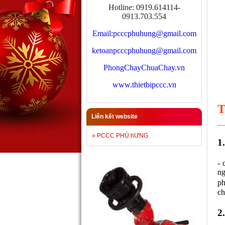
Hotline: 0919.614114-
0913.703.554
Email:
pcccphuhung@gmail.com
ketoanpcccphuhung@gmail.com
PhongChayChuaChay.vn
www.thietbipccc.vn
T
Liên kết website
» PCCC PHÚ hƯNG
1
- 
ng
ph
ch
2