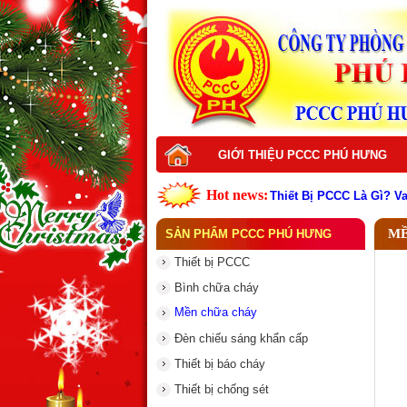
GIỚI THIỆU PCCC PHÚ HƯNG
Hot news:
Thiết Bị PCCC Là Gì? V
Top thiết bị PCCC cần c
Vì sao nên đầu tư thiết
MỀ
SẢN PHẨM PCCC PHÚ HƯNG
Dịch vụ thiết kế hệ thố
Dịch vụ bảo trì hệ thốn
Thiết bị PCCC
Dịch vụ thi công hệ th
Dịch vụ sửa chữa hệ t
Bình chữa cháy
Dịch vụ nạp sạc bình c
Mền chữa cháy
Đám Cháy Lớn Trên Đư
Thiết bị PCCC là gì ? V
Đèn chiếu sáng khẩn cấp
Thiết bị báo cháy
Thiết bị chống sét