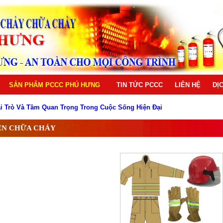
SẢN PHẨM PCCC PHÚ HƯNG
TIN TỨC PCCC
LIÊN HỆ
DỊ
ai Trò Và Tầm Quan Trọng Trong Cuộc Sống Hiện Đại
ó cho mọi công trình hiện nay
 bị PCCC chất lượng cao
N CHỮA CHÁY
ng PCCC
g PCCC
ống PCCC
hống PCCC
hữa cháy
ờng Nguyễn Hoàng Từ Liêm
ai trò quan trọng trong phòng cháy chữa cháy