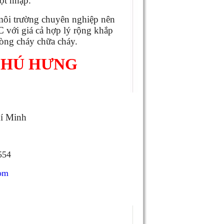
ột nhập.
 môi trường chuyên nghiệp nên
C
với giá cả hợp lý rộng khắp
hòng cháy chữa cháy.
PHÚ HƯNG
hí Minh
554
om