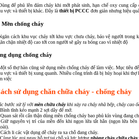
Dùng để phủ lên đám cháy khi mới phát sinh, hạn chế oxy cung cấp 
u vực và thiết bị khác. Đây là
thiết bị PCCC
đơn giản nhưng hiệu quả
. Mền chống cháy
Ngăn cách khu vục cháy tới khu vực chưa cháy, bảo vệ người trong k
ăn chặn nhiệt độ cao tới con người sẽ gây ra bỏng cao vì nhiệt độ
ng dụng chống cháy
Một số thợ hàn cũng sử dụng mền chống cháy để làm việc. Mục tiêu để 
u vực và thiết bị xung quanh. Nhiều công trình đã bị hủy hoại khi th
m việc
ách sử dụng chăn chữa cháy - chống cháy
c bước xử lý với
mền chữa cháy
khi xảy ra cháy nhà bếp, cháy cao ốc
 Bình tĩnh kéo mạnh 2 sợi dây để mở.
 Quan sát rồi cẩn thận dùng mền chống cháy bao phủ kín vùng đang ch
 Giữ nguyên vị trí của mền đến khi ngọn lửa tắt hẳn (ngọn lửa bê
oài).
 Cách li các vật dụng dễ cháy ra xa chỗ đang cháy.
 Cùng lúc gọi ngay hỗ trợ tại chỗ và lực lượng
phòng cháy chữa cháy