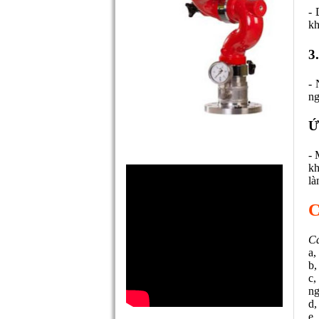
- 
kh
3
-
ng
Ứ
- 
kh
là
C
Cá
a,
b,
c,
ng
d,
e,