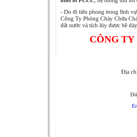
thiet bi PCCC
, hệ thống thu lô
- Do đi tiên phong trong lĩnh 
Công Ty Phòng Cháy Chữa Cháy
đất nước và tích lũy được bề dà
CÔNG TY
Địa ch
Đi
Em