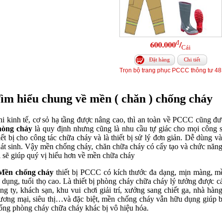
đ
600.000
/
Cái
Đặt hàng
Chi tiết
Trọn bộ trang phục PCCC thông tư 48
ìm hiểu chung về mền ( chăn ) chống cháy
i kinh tế, cơ sỏ hạ tầng được nâng cao, thì an toàn về PCCC cũng đ
hòng cháy
là quy định nhưng cũng là nhu cầu tự giác cho mọi công 
iết bị cho công tác chữa cháy và là thiết bị sử lý đơn giản. Dễ dùn
át sinh. Vậy mền chống cháy, chăn chữa cháy có cấy tạo và chức năng
i sẽ giúp quý vị hiểu hơn về mền chữa cháy
 Mền chống cháy
thiết bị PCCC
có kích thước đa dạng, mịn màng, m
 dụng, tuổi thọ cao. Là thiết bị phòng cháy chữa cháy lý tưởng được cá
ng ty, khách sạn, khu vui chơi giải trí, xưởng sang chiết ga, nhà hàn
ương mại, siêu thị…và đặc biệt, mền chống cháy vẫn hữu dụng giúp b
ống phòng cháy chữa cháy khác bị vô hiệu hóa.