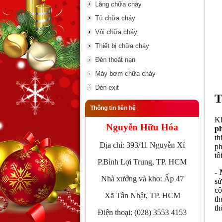
Lăng chữa cháy
Tủ chữa cháy
Vòi chữa cháy
Thiết bị chữa cháy
Đèn thoát nạn
Máy bơm chữa cháy
Đèn exit
T
Thông tin liên hệ
Kh
Nguyễn Hữu Hóa
p
th
Địa chỉ: 393/11 Nguyễn Xí
ph
tô
P.Bình Lợi Trung, TP. HCM
-
Nhà xưởng và kho: Ấp 47
sử
cô
Xã Tân Nhật, TP. HCM
th
th
Điện thoại: (028) 3553 4153