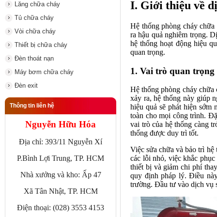
I. Giới thiệu về
Lăng chữa cháy
Tủ chữa cháy
Hệ thống phòng cháy chữa c
Vòi chữa cháy
ra hậu quả nghiêm trọng. D
hệ thống hoạt động hiệu qu
Thiết bị chữa cháy
quan trọng.
Đèn thoát nạn
1. Vai trò quan trọn
Máy bơm chữa cháy
Đèn exit
Hệ thống phòng cháy chữa ch
xảy ra, hệ thống này giúp 
Thông tin liên hệ
hiệu quả sẽ phát hiện sớm 
toàn cho mọi công trình. Đ
Nguyễn Hữu Hóa
vai trò của hệ thống càng 
thống được duy trì tốt.
Địa chỉ: 393/11 Nguyễn Xí
Việc sửa chữa và bảo trì hệ
P.Bình Lợi Trung, TP. HCM
các lỗi nhỏ, việc khắc phục
thiết bị và giảm chi phí th
Nhà xưởng và kho: Ấp 47
quy định pháp lý. Điều này
trường. Đầu tư vào dịch vụ 
Xã Tân Nhật, TP. HCM
Điện thoại: (028) 3553 4153