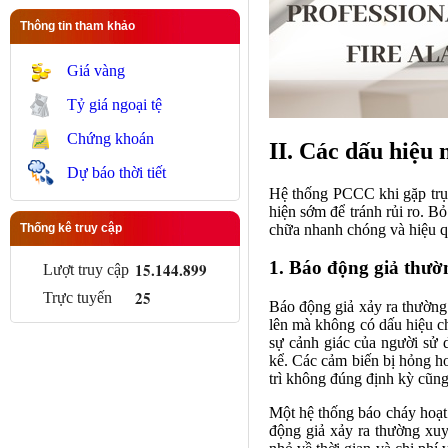
Thông tin tham khảo
Giá vàng
Tỷ giá ngoại tệ
Chứng khoán
II. Các dấu hiệu
Dự báo thời tiết
Hệ thống PCCC khi gặp trục
hiện sớm để tránh rủi ro. B
chữa nhanh chóng và hiệu qu
Thống kê truy cập
1. Báo động giả thườ
15.144.899
Lượt truy cập
25
Trực tuyến
Báo động giả xảy ra thường
lên mà không có dấu hiệu ch
sự cảnh giác của người sử 
kể. Các cảm biến bị hỏng hoặ
trì không đúng định kỳ cũng 
Một hệ thống báo cháy hoạt
động giả xảy ra thường xuyê