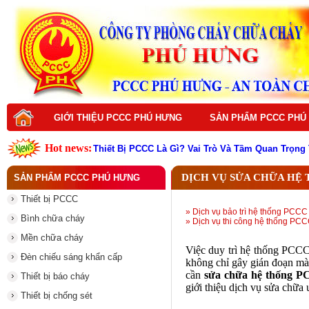
GIỚI THIỆU PCCC PHÚ HƯNG
SẢN PHẨM PCCC PHÚ
Hot news:
Thiết Bị PCCC Là Gì? Vai Trò Và Tầm Quan Trọng
Top thiết bị PCCC cần có cho mọi công trình hiện
Vì sao nên đầu tư thiết bị PCCC chất lượng cao
DỊCH VỤ SỬA CHỮA HỆ
SẢN PHẨM PCCC PHÚ HƯNG
Dịch vụ thiết kế hệ thống PCCC
Dịch vụ bảo trì hệ thống PCCC
Thiết bị PCCC
Dịch vụ thi công hệ thống PCCC
» Dịch vụ bảo trì hệ thống PCCC
Dịch vụ sửa chữa hệ thống PCCC
Bình chữa cháy
» Dịch vụ thi công hệ thống PC
Dịch vụ nạp sạc bình chữa cháy
Đám Cháy Lớn Trên Đường Nguyễn Hoàng Từ Li
Mền chữa cháy
Thiết bị PCCC là gì ? Vai trò quan trọng trong p
Việc duy trì hệ thống PCCC 
Đèn chiếu sáng khẩn cấp
không chỉ gây gián đoạn mà 
cần
sửa chữa hệ thống 
Thiết bị báo cháy
giới thiệu dịch vụ sửa chữa
Thiết bị chống sét