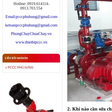
Hotline: 0919.614114-
0913.703.554
Email:
pcccphuhung@gmail.com
ketoanpcccphuhung@gmail.com
PhongChayChuaChay.vn
www.thietbipccc.vn
Liên kết website
» PCCC PHÚ hƯNG
2. Khi nào cần sửa 