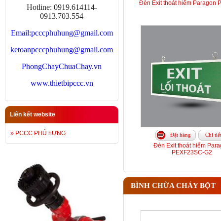
Đèn Exit thoát hiểm Paragon
Hotline: 0919.614114-
0913.703.554
Email:
pcccphuhung@gmail.com
ketoanpcccphuhung@gmail.com
PhongChayChuaChay.vn
www.thietbipccc.vn
Liên kết website
» PCCC PHÚ hƯNG
Đặt hàng
Chi tiế
Đèn Exit thoát hiểm Par
PEXF23SC-G2
BÌNH CHỮA CHÁY BỘT