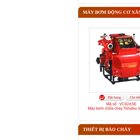
MÁY BƠM ĐỘNG CƠ XĂ
Đặt hàng
Chi tiế
Mã số : VC82ASE
Máy bơm chữa cháy Tohatsu
THIẾT BỊ BÁO CHÁY