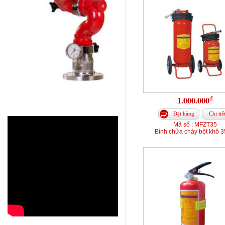
đ
1.000.000
Đặt hàng
Chi tiế
Mã số : MFZT35
Bình chữa cháy bột khô 3