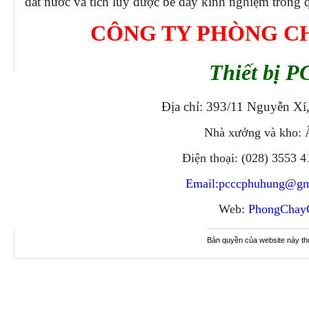
đất nước và tích lũy được bề dày kinh nghiệm trong q
CÔNG TY PHÒNG C
Thiết bị P
Địa chỉ: 393/11 Nguyễn Xí
Nhà xưởng và kho: 
Điện thoại: (028) 3553 
Email:
pcccphuhung@gm
Web:
PhongChay
Bản quyền của website này t