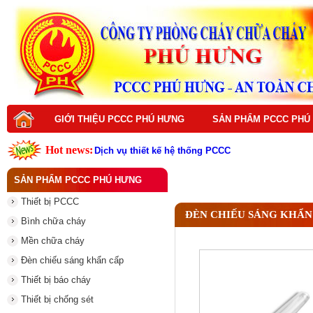
GIỚI THIỆU PCCC PHÚ HƯNG
SẢN PHẨM PCCC PHÚ
Hot news:
Dịch vụ thiết kế hệ thống PCCC
Dịch vụ bảo trì hệ thống PCCC
Dịch vụ thi công hệ thống PCCC
SẢN PHẨM PCCC PHÚ HƯNG
Dịch vụ sửa chữa hệ thống PCCC
Dịch vụ nạp sạc bình chữa cháy
Thiết bị PCCC
Đám Cháy Lớn Trên Đường Nguyễn Hoàng Từ Li
ĐÈN CHIẾU SÁNG KHẨN
Thiết bị PCCC là gì ? Vai trò quan trọng trong p
Bình chữa cháy
Thiết Bị PCCC Là Gì? Vai Trò Và Tầm Quan Trọng
Top thiết bị PCCC cần có cho mọi công trình hiện
Mền chữa cháy
Vì sao nên đầu tư thiết bị PCCC chất lượng cao
Đèn chiếu sáng khẩn cấp
Thiết bị báo cháy
Thiết bị chống sét