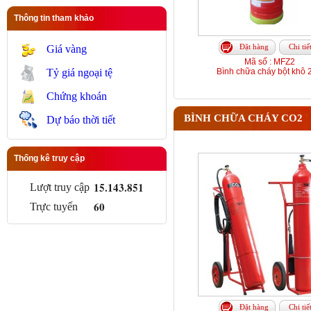
Thông tin tham khảo
Đặt hàng
Chi tiế
Giá vàng
Mã số : MFZ2
Tỷ giá ngoại tệ
Bình chữa cháy bột khô 
Chứng khoán
BÌNH CHỮA CHÁY CO2
Dự báo thời tiết
Thống kê truy cập
15.143.851
Lượt truy cập
60
Trực tuyến
Đặt hàng
Chi tiế