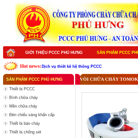
GIỚI THIỆU PCCC PHÚ HƯNG
SẢN PHẨM PCCC PH
Hot news:
Dịch vụ thiết kế hệ thống PCCC
Dịch vụ bảo trì hệ thống PCCC
Dịch vụ thi công hệ thống PCCC
VÒI CHỮA CHÁY TOMOKE
SẢN PHẨM PCCC PHÚ HƯNG
Dịch vụ sửa chữa hệ thống PCCC
Dịch vụ nạp sạc bình chữa cháy
Thiết bị PCCC
Đám Cháy Lớn Trên Đường Nguyễn Hoàng Từ Li
Thiết bị PCCC là gì ? Vai trò quan trọng trong p
Bình chữa cháy
Thiết Bị PCCC Là Gì? Vai Trò Và Tầm Quan Trọng
Top thiết bị PCCC cần có cho mọi công trình hiện
Mền chữa cháy
Vì sao nên đầu tư thiết bị PCCC chất lượng cao
Đèn chiếu sáng khẩn cấp
Thiết bị báo cháy
Thiết bị chống sét