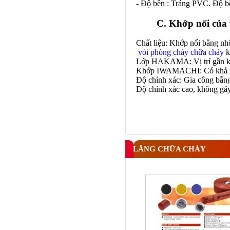
- Độ bền : Tráng PVC. Độ b
C. Khớp nối của 
Chất liệu: Khớp nối bằng n
vòi phòng cháy chữa cháy
k
Lớp HAKAMA: Vị trí gần khớ
Khớp IWAMACHI: Có khả năn
Độ chính xác: Gia công bằn
Độ chính xác cao, không gây
LĂNG CHỮA CHÁY