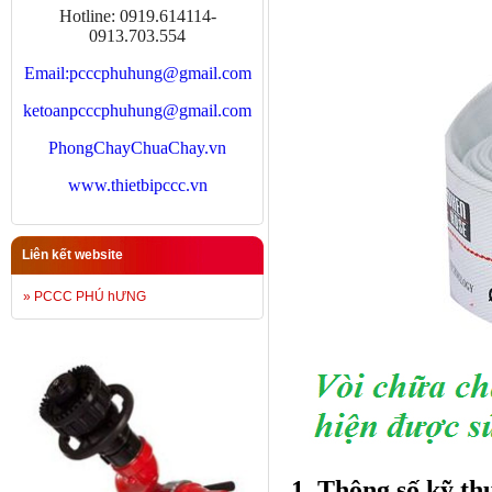
Hotline: 0919.614114-
0913.703.554
Email:
pcccphuhung@gmail.com
ketoanpcccphuhung@gmail.com
PhongChayChuaChay.vn
www.thietbipccc.vn
Liên kết website
» PCCC PHÚ hƯNG
1. Thông số kỹ t